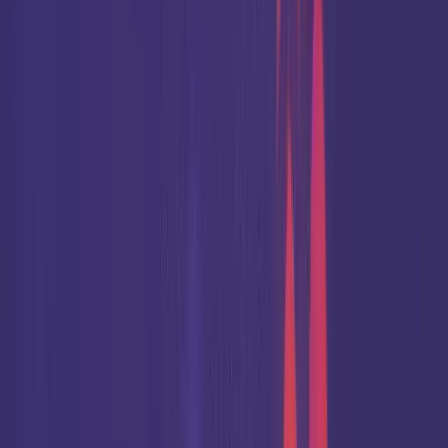
0
T
00
:
00
:
00