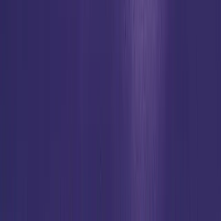
info@thetabernacle.de
Samuel Tussing (Projektleitung)
samuel.tussing@thetabernacle.de
SOCIAL