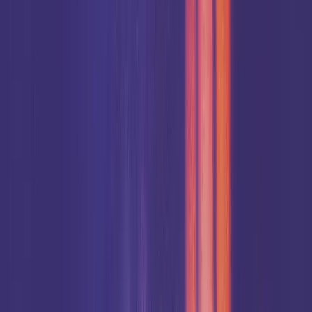
The Tabernacle vereint unterschiedlichste katholische
Gemeinschaften, Initiativen und Netzwerke, um in Kollaboration
gemeinsam aufzutreten. Tritt dem Event mit deiner
Jugendgruppe, Gemeinschaft oder Netzwerk bei.
Kontakt aufnehmen