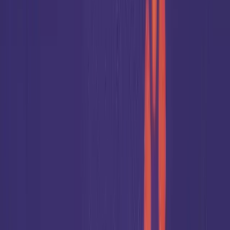
Get together
Food & Drinks
Einlass
Beginn
Worship / Speaker
Heilige Messe
mit Bischof Franz Jung