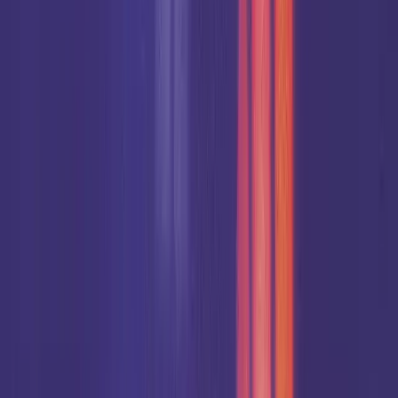
FINANZEN
Unterstütze das Event
Die Veranstaltung ist hauptsächlich auf Spender/innen
angewiesen, die den Glauben der jungen Generation stärken
und eine Bewegung schaffen möchten, welche die
katholische Kirche nachhaltig belebt.
Jetzt spenden
MITARBEITER- & PARTNERSCHAFT
Werde aktiv