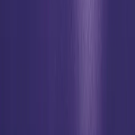
Begegnung, die verändert. Jugendevent aus Anlass der
Katholikentage 2026 in Würzburg.
NAVIGATION
Home
About
Contact
Spenden
FAQ
KONTAKT