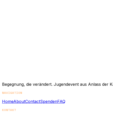
+
Wie komme ich zur Veranstaltung?
+
Wie kann ich spenden?
+
Begegnung, die verändert. Jugendevent aus Anlass der K
NAVIGATION
Home
About
Contact
Spenden
FAQ
KONTAKT